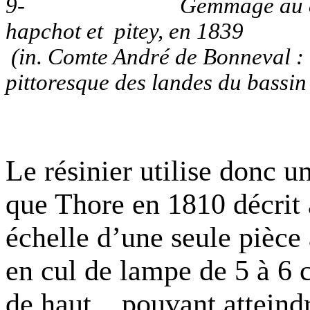
9-
Gemmage au c
hapchot et
pitey, en 1839
(in. Comte André de Bonneval :
pittoresque des landes du bassi
Le résinier utilise donc u
que Thore en 1810 décrit 
échelle d’une seule pièce
en cul de lampe de 5 à
6 
de haut, pouvant atteind