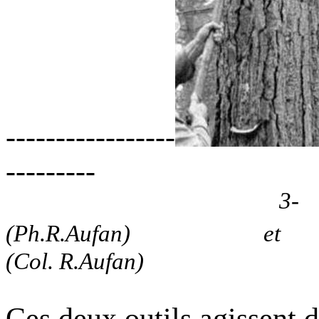
-----------------
---------
3-
(Ph.R.Aufan)
et
(Col. R.Aufan)
Ces deux outils agissent du